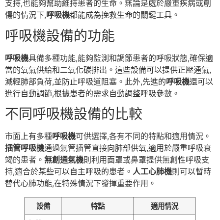
支持,也能夠幫助維持患者的生命。無論是處於嚴重疾病或創
傷的情況下,
呼吸機
都能成為挽救生命的關鍵工具。
呼吸機設備的功能
呼吸機
具備多種功能,能夠監測和調節患者的呼吸狀態,確保適
當的氧氣供給和二氧化碳排出。這些設備可以提供正壓通氣,
減輕肺部負荷,並防止呼吸道阻塞。此外,先進的
呼吸機
還可以
進行自動調節,根據患者的需求自動調整呼吸參數。
不同呼吸機設備的比較
市面上有多種
呼吸機
可供選擇,各有不同的特點和適用情況。
插管呼吸機
通過氣管插管直接向肺部供氧,適用於嚴重呼吸衰
竭的患者。
無創通氣機
則利用面罩或鼻罩提供無創性呼吸支
持,適合於某些可以自主呼吸的患者。
人工心肺機
則可以暫時
替代心肺功能,在特殊情況下發揮重要作用。
設備
特點
適用情況