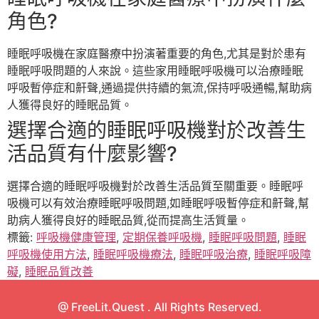
角色?
睡眠呼吸機在家庭醫療中扮演著重要的角色,尤其是對於患有
睡眠呼吸問題的人來說。這些家用睡眠呼吸機可以治療睡眠
呼吸暫停症和鼾聲,通過提供持續的氣流,保持呼吸通暢,幫助病
人獲得良好的睡眠品質。
選擇合適的睡眠呼吸機對於改善生
活品質有什麼影響?
選擇合適的睡眠呼吸機對於改善生活品質至關重要。睡眠呼
吸機可以有效治療睡眠呼吸問題,如睡眠呼吸暫停症和鼾聲,幫
助病人獲得良好的睡眠品質,從而提高生活質量。
標籤:
呼吸機健康管理
,
定期保養呼吸機
,
睡眠呼吸問題
,
睡眠
呼吸機使用方法
,
睡眠呼吸機療法
,
睡眠呼吸治療
,
睡眠呼吸障
礙
,
睡眠品質改善
@ FreeLit.Quest . All Rights Reserved.