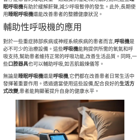
眠呼吸機
有助於緩解鼾聲,減少呼吸暫停的發生。此外,長期使
用
睡眠呼吸機
還能改善患者的整體健康狀況。
輔助性呼吸機的應用
對於一些重症肺部疾病或神經系統疾病的患者而言,
呼吸機
是
必不可少的治療設備。這些
呼吸機
能夠提供所需的氧氣和呼
吸支持,幫助患者維持正常的呼吸功能,改善生活品質。同時,一
些
口腔器具
也可以輔助呼吸,如舌肌鍛煉儀等。
無論是
睡眠呼吸機
還是
呼吸機
,它們都在改善患者日常生活中
發揮著重要作用。透過適當使用這些設備,配合良好的
生活方
式改變
,患者能夠顯著提升自身的健康水平。