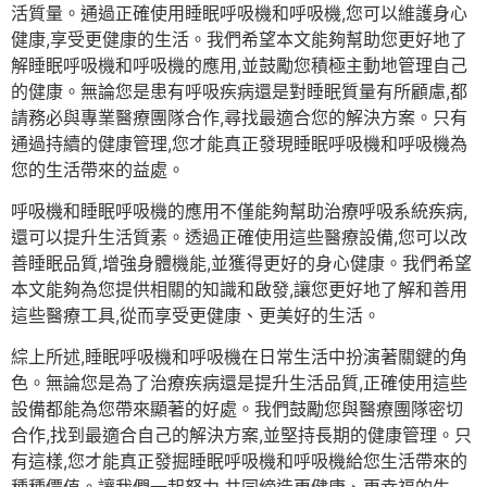
活質量。通過正確使用睡眠呼吸機和呼吸機,您可以維護身心
健康,享受更健康的生活。我們希望本文能夠幫助您更好地了
解睡眠呼吸機和呼吸機的應用,並鼓勵您積極主動地管理自己
的健康。無論您是患有呼吸疾病還是對睡眠質量有所顧慮,都
請務必與專業醫療團隊合作,尋找最適合您的解決方案。只有
通過持續的健康管理,您才能真正發現睡眠呼吸機和呼吸機為
您的生活帶來的益處。
呼吸機和睡眠呼吸機的應用不僅能夠幫助治療呼吸系統疾病,
還可以提升生活質素。透過正確使用這些醫療設備,您可以改
善睡眠品質,增強身體機能,並獲得更好的身心健康。我們希望
本文能夠為您提供相關的知識和啟發,讓您更好地了解和善用
這些醫療工具,從而享受更健康、更美好的生活。
綜上所述,睡眠呼吸機和呼吸機在日常生活中扮演著關鍵的角
色。無論您是為了治療疾病還是提升生活品質,正確使用這些
設備都能為您帶來顯著的好處。我們鼓勵您與醫療團隊密切
合作,找到最適合自己的解決方案,並堅持長期的健康管理。只
有這樣,您才能真正發掘睡眠呼吸機和呼吸機給您生活帶來的