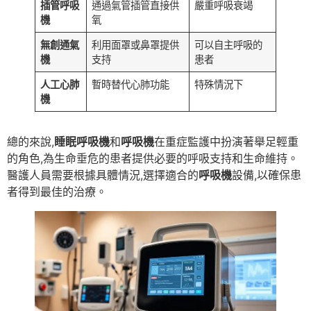
插管呼吸
通過氣管插管直接供
嚴重呼吸衰竭
機
氧
無創通氣
利用面罩或鼻罩提供
可以自主呼吸的
機
支持
患者
人工心肺
暫時替代心肺功能
特殊情況下
機
總的來說,
睡眠呼吸機
和
呼吸機
在重症監護中扮演著舉足輕重
的角色,為生命垂危的患者提供必要的呼吸支持和生命維持。
醫護人員需要根據具體情況,選擇適合的
呼吸機
設備,以確保患
者得到最佳的治療。