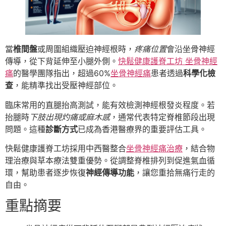
當
椎間盤
或周圍組織壓迫神經根時，
疼痛位置
會沿坐骨神經
傳導，從下背延伸至小腿外側。
快鬆健康護脊工坊 坐骨神經
痛
的醫學團隊指出，超過60%
坐骨神經痛
患者透過
科學化檢
查
，能精準找出受壓神經部位。
臨床常用的直腿抬高測試，能有效檢測神經根發炎程度。若
抬腿時
下肢出現灼痛或麻木感
，通常代表特定脊椎節段出現
問題。這種
診斷方式
已成為香港醫療界的重要評估工具。
快鬆健康護脊工坊採用中西醫整合
坐骨神經痛治療
，結合物
理治療與草本療法雙重優勢。從調整脊椎排列到促進氣血循
環，幫助患者逐步恢復
神經傳導功能
，讓您重拾無痛行走的
自由。
重點摘要