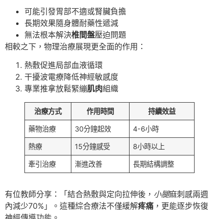
可能引發胃部不適或腎臟負擔
長期效果隨身體耐藥性遞減
無法根本解決
椎間盤
壓迫問題
相較之下，物理治療展現更全面的作用：
熱敷促進局部血液循環
干擾波電療降低神經敏感度
專業推拿放鬆緊繃
肌肉
組織
治療方式
作用時間
持續效益
藥物治療
30分鐘起效
4-6小時
熱療
15分鐘感受
8小時以上
牽引治療
漸進改善
長期結構調整
有位教師分享：「結合熱敷與定向拉伸後，
小腿
麻刺感兩週
內減少70%」。這種綜合療法不僅緩解
疼痛
，更能逐步恢復
神經傳導功能。