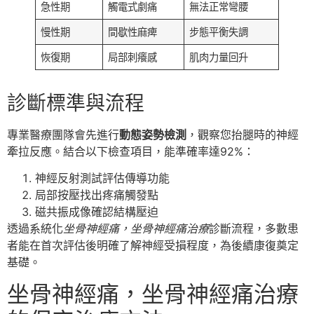
急性期
觸電式劇痛
無法正常彎腰
慢性期
間歇性麻痺
步態平衡失調
恢復期
局部刺癢感
肌肉力量回升
診斷標準與流程
專業醫療團隊會先進行
動態姿勢檢測
，觀察您抬腿時的神經
牽拉反應。結合以下檢查項目，能準確率達92%：
神經反射測試評估傳導功能
局部按壓找出疼痛觸發點
磁共振成像確認結構壓迫
透過系統化
坐骨神經痛，坐骨神經痛治療
診斷流程，多數患
者能在首次評估後明確了解神經受損程度，為後續康復奠定
基礎。
坐骨神經痛，坐骨神經痛治療