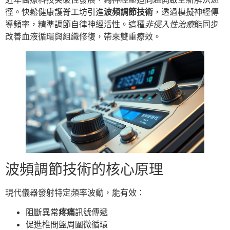
徑。快鬆健康護脊工坊引進
波頻調節技術
，透過模擬神經傳
導頻率，精準調節自律神經活性。這種
非侵入性治療
能同步
改善血液循環與組織修復，帶來雙重療效。
波頻調節技術的核心原理
現代儀器發射特定頻率波動，能有效：
阻斷異常
疼痛
訊號傳遞
促進椎間盤周圍微循環