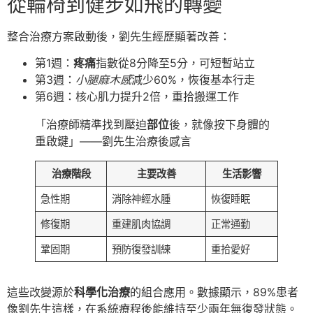
從輪椅到健步如飛的轉變
整合治療方案啟動後，劉先生經歷顯著改善：
第1週：
疼痛
指數從8分降至5分，可短暫站立
第3週：
小腿麻木感
減少60%，恢復基本行走
第6週：核心肌力提升2倍，重拾搬運工作
「治療師精準找到壓迫
部位
後，就像按下身體的
重啟鍵」——劉先生治療後感言
治療階段
主要改善
生活影響
急性期
消除神經水腫
恢復睡眠
修復期
重建肌肉協調
正常通勤
鞏固期
預防復發訓練
重拾愛好
這些改變源於
科學化治療
的組合應用。數據顯示，89%患者
像劉先生這樣，在系統療程後能維持至少兩年無復發狀態。