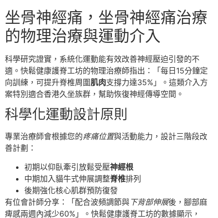
坐骨神經痛，坐骨神經痛治療
的物理治療與運動介入
科學研究證實，系統化運動能有效改善神經壓迫引發的不
適。快鬆健康護脊工坊的物理治療師指出：「每日15分鐘定
向訓練，可提升脊椎周圍
肌肉
支撐力達35%」。這類介入方
案特別適合香港久坐族群，幫助恢復神經傳導空間。
科學化運動設計原則
專業治療師會根據您的
疼痛位置
與活動能力，設計三階段改
善計劃：
初期以仰臥牽引放鬆受壓
神經根
中期加入貓牛式伸展調整
脊椎
排列
後期強化核心肌群預防復發
有位會計師分享：「配合波頻調節與
下背部伸展
後，腳部麻
痺感兩週內減少60%」。快鬆健康護脊工坊的數據顯示，