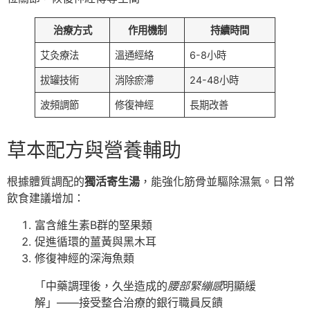
治療方式
作用機制
持續時間
艾灸療法
溫通經絡
6-8小時
拔罐技術
消除瘀滯
24-48小時
波頻調節
修復神經
長期改善
草本配方與營養輔助
根據體質調配的
獨活寄生湯
，能強化筋骨並驅除濕氣。日常
飲食建議增加：
富含維生素B群的堅果類
促進循環的薑黃與黑木耳
修復神經的深海魚類
「中藥調理後，久坐造成的
腰部緊繃感
明顯緩
解」——接受整合治療的銀行職員反饋