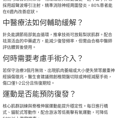
採用超聲波導引注射，精準消除神經周圍發炎，80%患者能
在6週內改善症狀。
中醫療法如何輔助緩解？
針灸能調節局部氣血循環，推拿技術可放鬆梨狀肌群。配合
祛濕活血的中藥處方，能減少復發頻率，但需由合格中醫師
評估體質後使用。
何時需要考慮手術介入？
若保守治療3個月無效、出現肌肉萎縮或大小便失禁等嚴重神
經損傷徵兆，醫生會建議微創椎間盤切除或神經減壓手術，
傷口僅1-2公分且恢復期短。
運動是否能預防復發？
核心肌群訓練與脊椎伸展運動能提升穩定性。每日進行橋
式、貓駝式等動作，配合游泳等低衝擊有氧運動，可降低