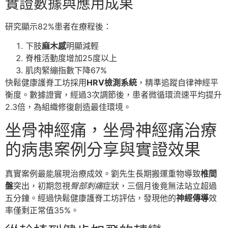
實證數據與應用成果
研究顯示82%患者在療程後：
下肢
麻木感
明顯減輕
脊椎活動度增加25度以上
肌肉緊繃指數下降67%
快鬆健康護脊工坊採用
HRV檢測系統
，精準追蹤自律神經平
衡度。數據證實，經過3次調節後，患者微循環流速平均提升
2.3倍，為組織修復創造最佳環境。
坐骨神經痛，坐骨神經痛治療
的病患案例分享與實證效果
真實案例最能展現治療成效。劉先生長期搬運重物導致
椎間
盤
突出，初期忽視
臀部刺痛
症狀，三個月後竟無法站立超過
五分鐘。經過快鬆健康護脊工坊評估，發現他的
神經傳導
效
率僅剩正常值35%。