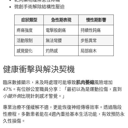
微創手術解除結構性壓迫
症狀類型
急性期表現
慢性期影響
疼痛強度
電擊般劇痛
持續性鈍痛
活動限制
無法彎腰
步態異常
感覺變化
灼熱感
局部麻木
健康衝擊與解決契機
臨床數據顯示，未及時處理可能導致
肌肉萎縮
風險增加
47%。有位辦公室職員分享：「最初以為是運動拉傷，直到
小腿外側
出現針刺感才警覺。」
專業治療不僅緩解不適，更能恢復神經傳導效率。透過階段
性療程，多數患者能在4週內重拾基本生活功能，有效預防永
久性損傷。