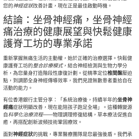
您的
神經症狀
改善計畫，現在正是最佳啟動時機。
結論：坐骨神經痛，坐骨神經
痛治療的健康展望與快鬆健康
護脊工坊的專業承諾
重新掌握無痛生活的主動權，始於正確的治療選擇。快鬆健
康護脊工坊的
整合診療模式
，結合神經檢測與生物力學分
析，為您量身打造階段性康復計劃。從精準定位
椎間盤
壓迫
點，到調節全身神經傳導效率，我們見證無數患者重拾自在
活動的能力。
有位香港銀行主管分享：「系統治療後，持續半年的
坐骨神
經痛
症狀明顯改善，現在能陪孩子跑足全場」。這種轉變源
自
科學化治療流程
——物理調理修復結構，草本療法促進自
癒，再搭配創新波頻技術鞏固療效。
面對
神經症狀
的挑戰，專業醫療團隊是您最強後盾。我們承