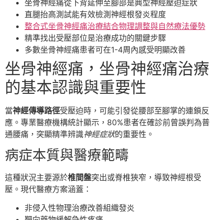
坐骨神經痛從下背延伸至腳部是典型神經壓迫症狀
直腿抬高測試能有效檢測神經根發炎程度
整合式坐骨神經痛治療結合物理調整與自然療法優勢
精準找出受壓部位是治療成功的關鍵步驟
多數坐骨神經痛患者可在1-4周內感受明顯改善
坐骨神經痛，坐骨神經痛治療
的基本認識與重要性
當
神經傳導路徑
受壓迫時，可能引發從腰部至腳掌的連鎖反
應。專業醫療機構統計顯示，80%患者在確診前曾誤判為普
通腰痛，突顯精準辨識
神經症狀
的重要性。
病症本質與醫療範疇
這種狀況主要源於
椎間盤
突出或脊椎狹窄，導致神經根受
壓。現代醫療方案涵蓋：
非侵入性物理治療改善組織發炎
靶向藥物緩解急性疼痛