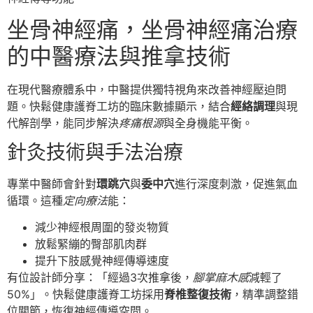
坐骨神經痛，坐骨神經痛治療
的中醫療法與推拿技術
在現代醫療體系中，中醫提供獨特視角來改善神經壓迫問
題。快鬆健康護脊工坊的臨床數據顯示，結合
經絡調理
與現
代解剖學，能同步解決
疼痛根源
與全身機能平衡。
針灸技術與手法治療
專業中醫師會針對
環跳穴
與
委中穴
進行深度刺激，促進氣血
循環。這種
定向療法
能：
減少神經根周圍的發炎物質
放鬆緊繃的臀部肌肉群
提升下肢感覺神經傳導速度
有位設計師分享：「經過3次推拿後，
腳掌麻木感
減輕了
50%」。快鬆健康護脊工坊採用
脊椎整復技術
，精準調整錯
位關節，恢復神經傳導空間。