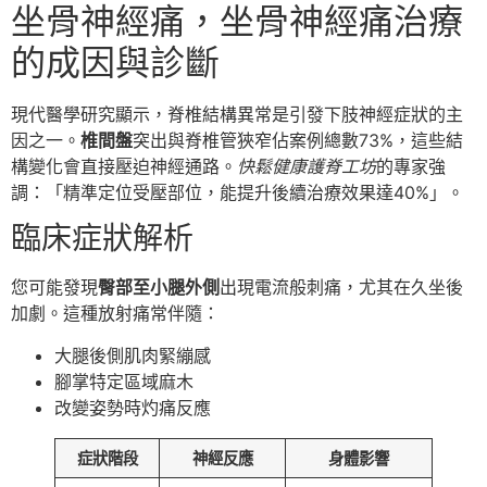
坐骨神經痛，坐骨神經痛治療
的成因與診斷
現代醫學研究顯示，脊椎結構異常是引發下肢神經症狀的主
因之一。
椎間盤
突出與脊椎管狹窄佔案例總數73%，這些結
構變化會直接壓迫神經通路。
快鬆健康護脊工坊
的專家強
調：「精準定位受壓部位，能提升後續治療效果達40%」。
臨床症狀解析
您可能發現
臀部至小腿外側
出現電流般刺痛，尤其在久坐後
加劇。這種放射痛常伴隨：
大腿後側肌肉緊繃感
腳掌特定區域麻木
改變姿勢時灼痛反應
症狀階段
神經反應
身體影響