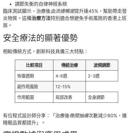
調節失衡的自律神經系統
臨床測試顯示，治療後
血流通暢度
提升達45%，幫助帶走發
炎物質。這種
治療方法
特別適合想避免手術風險的香港上班
族。
安全療法的顯著優勢
相較傳統方式，創新科技具備三大特點：
比較項目
傳統治療
波頻調節
恢復週期
4-6週
2-3週
副作用風險
12-15%
作用範圍
局部改善
全身調節
有位程式設計師分享：「治療後
晚間抽痛
次數減少80%，連
睡眠品質都提升」。