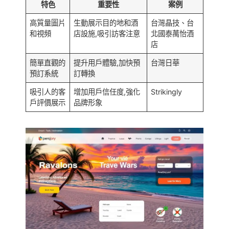
特色
重要性
案例
高質量圖片
生動展示目的地和酒
台灣晶技、台
和視頻
店設施,吸引訪客注意
北國泰萬怡酒
店
簡單直觀的
提升用戶體驗,加快預
台灣日華
預訂系統
訂轉換
吸引人的客
增加用戶信任度,強化
Strikingly
戶評價展示
品牌形象