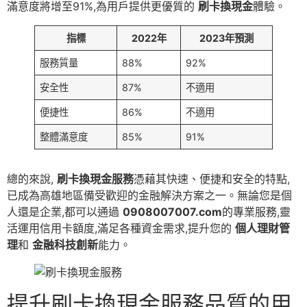
滿意度將增至91%,為用戶提供更優質的
刷卡換現金
體驗。
指標
2022年
2023年預測
服務質量
88%
92%
安全性
87%
不適用
便捷性
86%
不適用
整體滿意度
85%
91%
總的來說,
刷卡換現金服務
憑藉其快速、便捷和安全的特點,
已成為高雄地區備受歡迎的金融解決方案之一。無論您是個
人還是企業,都可以通過
0908007007.com
的專業服務,靈
活運用信用卡額度,滿足各種資金需求,提升您的
個人理財管
理
和
金融科技創新
能力。
提升刷卡換現金服務品質的用