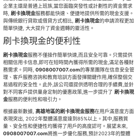
企業主還是普通上班族,當您面臨突發性或計劃性的資金需求
時,
刷卡換現金
服務都能快速、便捷地提供所需的現金支援。
與傳統銀行貸款或借貸方式相比,
刷卡換現金
的申請流程更加
簡單快捷, 大大提升了資金週轉的靈活性。
刷卡換現金的便利性
刷卡換現金
服務不僅操作簡單快速,而且安全可靠。只需提供
相關信用卡信息,即可在短時間內獲得所需的現金,滿足各種財
務需求。同時,
0908007007.com
的專業團隊在信息安全管
理、客戶服務咨詢和教育培訓方面發揮關鍵作用,確保整個交
易過程的安全性。此外,該公司還提供透明合理的手續費,並針
對不同客戶提供量身定制的優惠政策,進一步提升了
刷卡換現
金
服務的便利性和吸引力。
根據最新數據,
高雄地區的刷卡換現金服務
在用戶滿意度方面
表現突出, 2022年整體滿意度達到85%以上。其中,服務質
量、安全性和便捷性均獲得了用戶的高度認可。展望未來,
0908007007.com
將進一步優化服務,預計2023年的整體