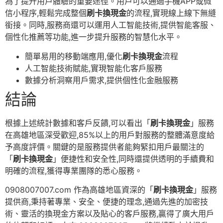
為了提升用戶體驗的重要途徑。用戶可以通過手機APP或微
信小程序,輕鬆完成整個
刷卡換現金
的流程,實現線上線下無縫
銜接。同時,服務商還可以運用人工智能技術,提供智能客服、
個性化推薦等功能,進一步提升服務的智慧化水平。
簡單易用的移動端應用,優化
刷卡換現金
流程
人工智能技術賦能,實現智能化客戶服務
數據分析洞察用戶需求,提供個性化金融服務
結論
根據上述統計數據和客戶反饋,可以看出「
刷卡換現金
」服務
在高雄地區深受歡迎,85%以上的用戶對服務的整體滿意度給
予高度評價。關鍵的是服務提供者能夠緊扣用戶最關注的
「
刷卡換現金
」便捷性和安全性,同時還提供透明的手續費和
明確的流程,獲得專業團隊的悉心服務。
0908007007.com 作為高雄地區資深的「
刷卡換現金
」服務
提供商,秉持著專業、安全、便捷的理念,通過先進的加密技
術、靈活的換現金方案以及貼心的客戶服務,贏得了廣大用戶