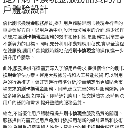
戶體驗設計
優化
刷卡換現金
服務品質,提升用戶體驗是刷卡換現金行業的
重要發展方向。以用戶為中心,設計簡潔易用的介面,減少操作
步驟,提高
刷卡換現金
服務的效率和便利性,是服務提供商需要
不斷努力的目標。同時,充分利用移動端應用程式,實現全流程
在線服務,讓用戶能夠隨時隨地完成
刷卡換現金
的操作,進一步
提升用戶體驗。
此外,服務提供商還需要深入了解用戶需求,提供個性化的
刷卡
換現金
解決方案。運用大數據分析和人工智能技術,可以對用
戶的行為模式、偏好等進行精準分析,從而制定出更加貼合市
場需求的
刷卡換現金
服務。同時,建立完善的客戶服務體系,通
過多渠道互動,如電話、即時通訊應用、社交媒體等,及時解決
用戶的疑問和需求,提升整體的服務品質。
總之,不斷優化用戶體驗是提升
刷卡換現金
服務品質的關鍵。
服務提供商需要從用戶角度出發,採用創新的設計思路和技術
手段,為用戶打造更加人性化、智能化的
刷卡換現金
服務,提高