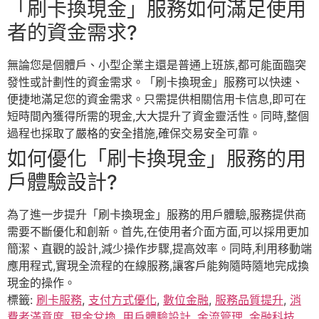
「刷卡換現金」服務如何滿足使用
者的資金需求?
無論您是個體戶、小型企業主還是普通上班族,都可能面臨突
發性或計劃性的資金需求。「刷卡換現金」服務可以快速、
便捷地滿足您的資金需求。只需提供相關信用卡信息,即可在
短時間內獲得所需的現金,大大提升了資金靈活性。同時,整個
過程也採取了嚴格的安全措施,確保交易安全可靠。
如何優化「刷卡換現金」服務的用
戶體驗設計?
為了進一步提升「刷卡換現金」服務的用戶體驗,服務提供商
需要不斷優化和創新。首先,在使用者介面方面,可以採用更加
簡潔、直觀的設計,減少操作步驟,提高效率。同時,利用移動端
應用程式,實現全流程的在線服務,讓客戶能夠隨時隨地完成換
現金的操作。
標籤:
刷卡服務
,
支付方式優化
,
數位金融
,
服務品質提升
,
消
費者滿意度
,
現金兌換
,
用戶體驗設計
,
金流管理
,
金融科技