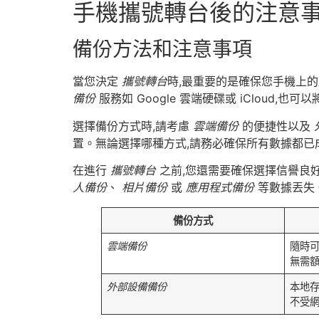
手機攜號轉台後的注意
備份方法和注意事項
當您決定
攜號轉台
時,最重要的是確保您手機上
備份
服務如 Google 雲端硬碟或 iCloud,也
選擇備份方式時,請考慮
雲端備份
的便捷性以及
置。無論選擇哪種方式,請務必確保所有數據都已
在進行
攜號轉台
之前,您還需要確保選擇信譽良
人備份
、
相片備份
或
應用程式備份
等數據丟失
備份方式
雲端備份
隨時
無需
外部設備備份
本地
不受