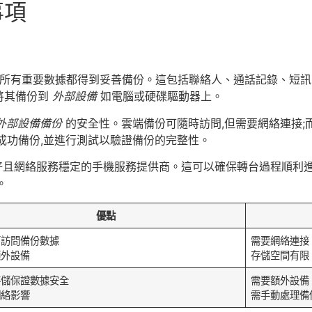
事項
的所有重要數據都得到妥善備份。這包括聯絡人、通話記錄、短
可以將其備份到
外部設備
如電腦或硬碟驅動器上。
外部設備備份
的安全性。雲端備份可隨時訪問,但需要網絡連接;
成功備份,並進行測試以驗證備份的完整性。
好且網絡服務穩定的手機服務提供商。這可以確保轉台過程順利
。
優點
可訪問備份數據
需要網絡連接
額外設備
存儲空間有限
存儲保證數據安全
需要額外設備
網絡影響
需手動處理備