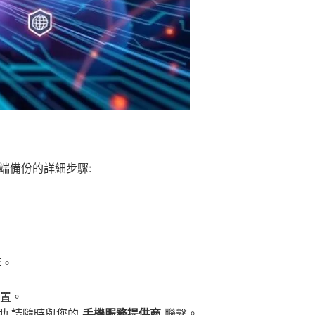
端備份的詳細步驟:
等。
置。
助,請隨時與您的
手機服務提供商
聯繫。