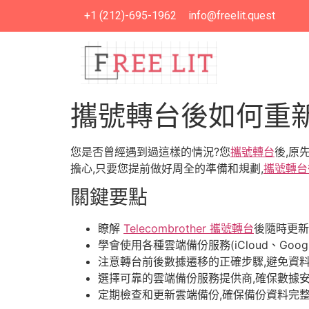
+1 (212)-695-1962
info@freelit.quest
攜號轉台後如何重
您是否曾經遇到過這樣的情況?您
攜號轉台
後,原
擔心,只要您提前做好周全的準備和規劃,
攜號轉台
關鍵要點
瞭解
Telecombrother 攜號轉台
後隨時更新
學會使用各種雲端備份服務(iCloud、Googl
注意轉台前後數據遷移的正確步驟,避免資
選擇可靠的雲端備份服務提供商,確保數據
定期檢查和更新雲端備份,確保備份資料完