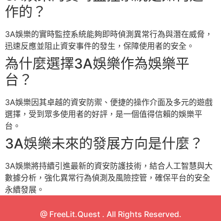
作的？
3A娛樂的實時監控系統能夠即時偵測異常行為與潛在威脅，
迅速反應並阻止資安事件的發生，保障使用者的安全。
為什麼選擇3A娛樂作為娛樂平
台？
3A娛樂因其卓越的資安防禦、便捷的操作介面及多元的遊戲
選擇，受到眾多使用者的好評，是一個值得信賴的娛樂平
台。
3A娛樂未來的發展方向是什麼？
3A娛樂將持續引進最新的資安防護技術，結合人工智慧與大
數據分析，強化異常行為偵測及風險控管，確保平台的安全
永續發展。
@ FreeLit.Quest . All Rights Reserved.